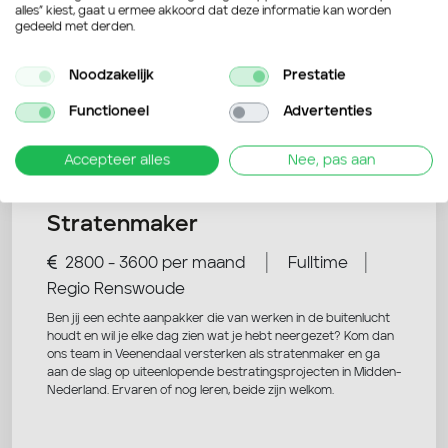
alles” kiest, gaat u ermee akkoord dat deze informatie kan worden
gedeeld met derden.
Noodzakelijk
Prestatie
Nog niet overtuigd? Bekijk deze
Functioneel
Advertenties
vacatures ook eens!
Accepteer alles
Nee, pas aan
Stratenmaker
|
|
2800 - 3600 per maand
Fulltime
Regio Renswoude
Ben jij een echte aanpakker die van werken in de buitenlucht
houdt en wil je elke dag zien wat je hebt neergezet? Kom dan
ons team in Veenendaal versterken als stratenmaker en ga
aan de slag op uiteenlopende bestratingsprojecten in Midden-
Nederland. Ervaren of nog leren, beide zijn welkom.