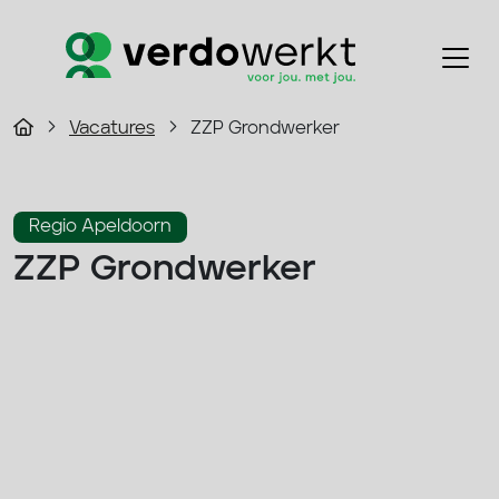
Vacatures
ZZP Grondwerker
Regio Apeldoorn
ZZP Grondwerker
35 - 45 per uur
Fulltime
Infra
Solliciteer direct