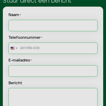
Stuur direct een bericht
Naam
*
Telefoonnummer
*
Verenigde
Staten
E-mailadres
+1
*
Bericht