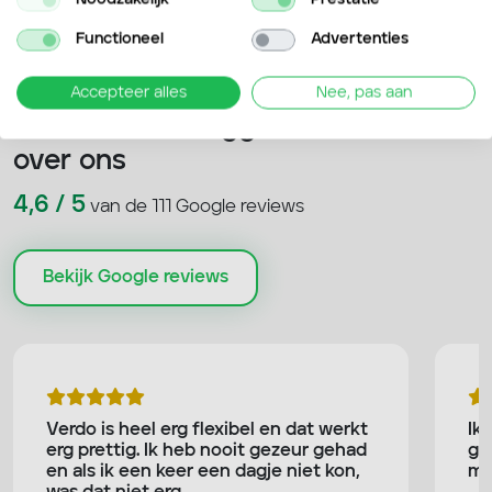
Functioneel
Advertenties
Accepteer alles
Nee, pas aan
Wat anderen zeggen
over ons
4,6 / 5
van de 111 Google reviews
Bekijk Google reviews
Verdo is heel erg flexibel en dat werkt
Ik
erg prettig. Ik heb nooit gezeur gehad
go
en als ik een keer een dagje niet kon,
mi