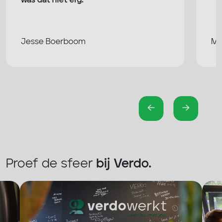
was dat niet erg.
Jesse Boerboom
Ma
Proef de sfeer
bij Verdo.