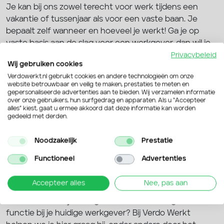
Je kan bij ons zowel terecht voor werk tijdens een
vakantie of tussenjaar als voor een vaste baan. Je
bepaalt zelf wanneer en hoeveel je werkt! Ga je op
vaste basis aan de slag voor een werkgever, dan wil je
op den duur natuurlijk wel graag weten waar je aan toe
Privacybeleid
Wij gebruiken cookies
bent. Veel van onze medewerkers krijgen een vast
Verdowerkt.nl gebruikt cookies en andere technologieën om onze
contract aangeboden bij hun werkgever. En dat is
website betrouwbaar en veilig te maken, prestaties te meten en
precies waar we het voor doen! Bij ons uitzendbureau
gepersonaliseerde advertenties aan te bieden. Wij verzamelen informatie
over onze gebruikers, hun surfgedrag en apparaten. Als u “Accepteer
in Renkum hebben we namelijk
banen met
alles” kiest, gaat u ermee akkoord dat deze informatie kan worden
toekomstperspectief.
We helpen je daarnaast ook
gedeeld met derden.
graag om door te groeien in je baan.
Noodzakelijk
Prestatie
Groei door naar jouw favoriete
Functioneel
Advertenties
functie
Accepteer alles
Nee, pas aan
Wil je graag een overstap maken naar een andere
branche? Of wil je doorgroeien naar een hogere
functie bij je huidige werkgever? Bij Verdo Werkt