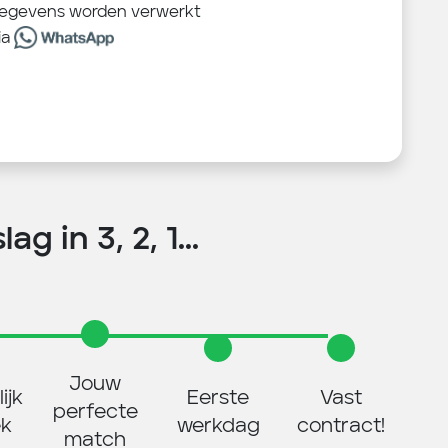
sgegevens worden verwerkt
ia
ag in 3, 2, 1...
Jouw
ijk
Eerste
Vast
perfecte
ek
werkdag
contract!
match