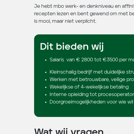
Je hebt mbo werk- en denkniveau en affinit
recepten lezen en bent gewend om met be
is mooi, maar niet verplicht.
Dit bieden wij
Salaris van € 2800 tot €3500 per m
Kleinschalig bedrijf met duidelijke s
Werken met betrouwbare, veilige p
Wekelijkse of 4-wekelijkse betaling
Interne opleiding tot procesoperato
Doorgroeimogelijkheden voor wie wil
Wat wij vragen