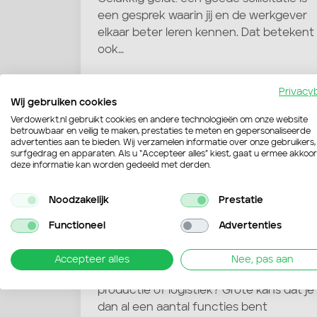
een gesprek waarin jij en de werkgever
elkaar beter leren kennen. Dat betekent
ook…
Geschreven door:
Privacy
Wij gebruiken cookies
Verdowerkt.nl gebruikt cookies en andere technologieën om onze website
betrouwbaar en veilig te maken, prestaties te meten en gepersonaliseerde
advertenties aan te bieden. Wij verzamelen informatie over onze gebruikers,
surfgedrag en apparaten. Als u “Accepteer alles” kiest, gaat u ermee akkoo
deze informatie kan worden gedeeld met derden.
Noodzakelijk
Prestatie
Functioneel
Advertenties
Alles wat je moet weten over
ploegendiensten!
Accepteer alles
Nee, pas aan
Ben jij op zoek naar een baan in de
productie of logistiek? Grote kans dat je
dan al een aantal functies bent