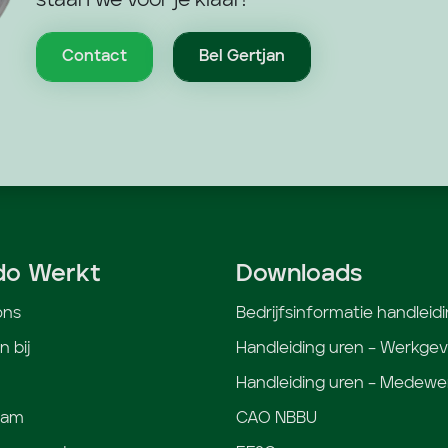
staan we voor je klaar!
Contact
Bel Gertjan
do Werkt
Downloads
ons
Bedrijfsinformatie handleid
 bij
Handleiding uren – Werkgev
Handleiding uren – Medewe
eam
CAO NBBU