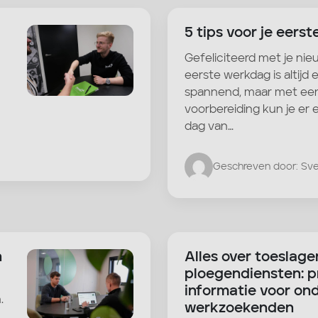
5 tips voor je eers
Gefeliciteerd met je ni
eerste werkdag is altijd 
?
spannend, maar met een
voorbereiding kun je er
dag van…
Geschreven door: Sv
n
Alles over toeslage
ploegendiensten: p
informatie voor on
.
werkzoekenden