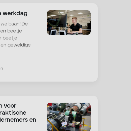
te werkdag
euwe baan! De
een beetje
 beetje
 een geweldige
en
n voor
raktische
dernemers en