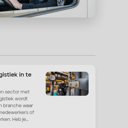
istiek in te
een sector met
istiek wordt
n branche waar
 medewerkers of
rken. Heb je…