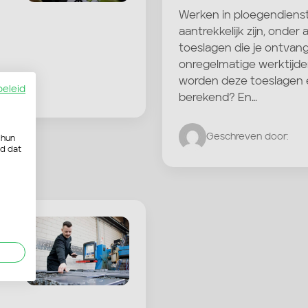
Werken in ploegendiens
aantrekkelijk zijn, onder
toeslagen die je ontvan
onregelmatige werktijde
worden deze toeslagen e
beleid
berekend? En…
Geschreven door:
 hun
rd dat