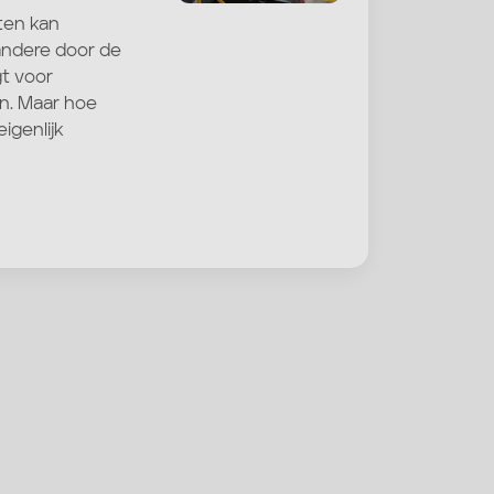
ten kan
 andere door de
gt voor
n. Maar hoe
igenlijk