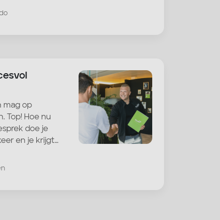
rdo
cesvol
en mag op
n. Top! Hoe nu
gesprek doe je
er en je krijgt…
en