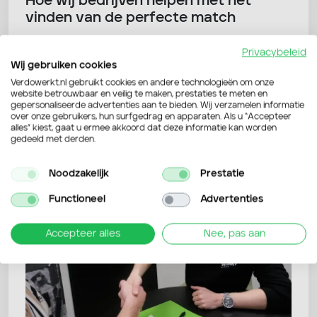
Hoe wij bedrijven helpen met het
vinden van de perfecte match
Het vinden van de juiste persoon voor een
Privacybeleid
functie is essentieel voor het succes van jouw
Wij gebruiken cookies
bedrijf. Bij Verdo Werkt geloven we in de kracht…
Verdowerkt.nl gebruikt cookies en andere technologieën om onze
website betrouwbaar en veilig te maken, prestaties te meten en
gepersonaliseerde advertenties aan te bieden. Wij verzamelen informatie
Geschreven door: Sven
over onze gebruikers, hun surfgedrag en apparaten. Als u “Accepteer
alles” kiest, gaat u ermee akkoord dat deze informatie kan worden
gedeeld met derden.
Noodzakelijk
Prestatie
Functioneel
Advertenties
Accepteer alles
Nee, pas aan