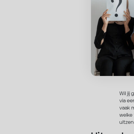
Wil ji
via ee
vaak m
welke 
uitzen