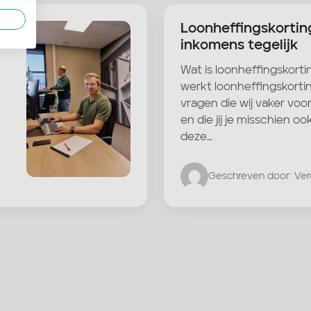
u:
Loonheffingskortin
inkomens tegelijk
Wat is loonheffingskorti
werkt loonheffingskorti
vragen die wij vaker voo
en die jij je misschien oo
deze…
Geschreven door: Ve