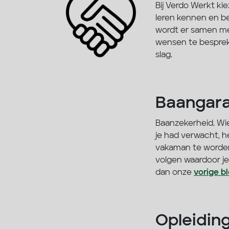
Bij Verdo Werkt k
leren kennen en be
wordt er samen met
wensen te bespreke
slag.
Baangara
Baanzekerheid. Wie
je had verwacht, h
vakaman te worden?
volgen waardoor je
dan onze
vorige b
Opleidin