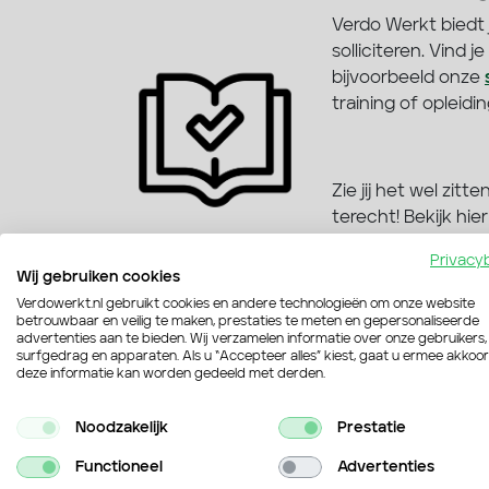
Verdo Werkt biedt j
solliciteren. Vind 
bijvoorbeeld onze
training of opleidi
Zie jij het wel zit
terecht! Bekijk hi
mogelijkheden te 
Privacy
Wij gebruiken cookies
Verdowerkt.nl gebruikt cookies en andere technologieën om onze website
betrouwbaar en veilig te maken, prestaties te meten en gepersonaliseerde
advertenties aan te bieden. Wij verzamelen informatie over onze gebruikers,
surfgedrag en apparaten. Als u “Accepteer alles” kiest, gaat u ermee akkoo
deze informatie kan worden gedeeld met derden.
Noodzakelijk
Prestatie
Ook interessant!
Functioneel
Advertenties