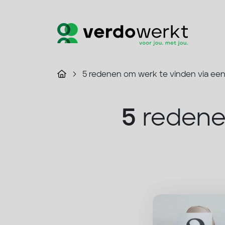
5 redenen om werk te vinden via ee
5
redenen