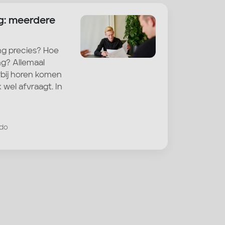
g: meerdere
ng precies? Hoe
ng? Allemaal
rbij horen komen
k wel afvraagt. In
rdo