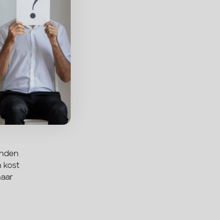
inden
n kost
naar