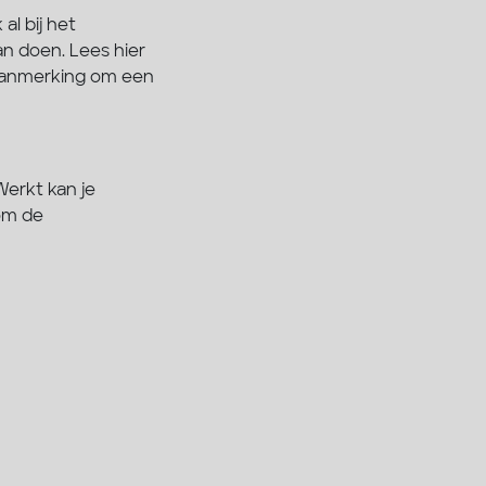
al bij het
kan doen. Lees hier
n aanmerking om een
Werkt kan je
om de