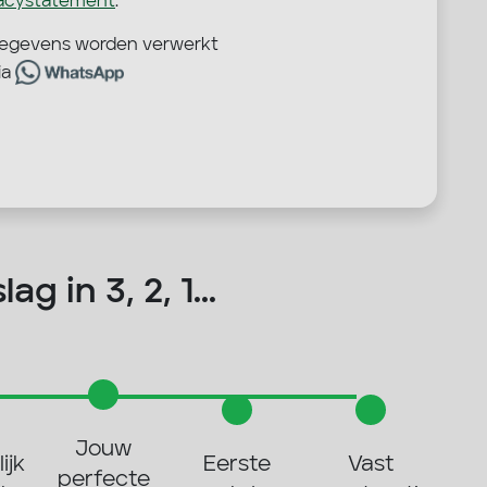
vacystatement
.
sgegevens worden verwerkt
ia
ag in 3, 2, 1...
Jouw
ijk
Eerste
Vast
perfecte