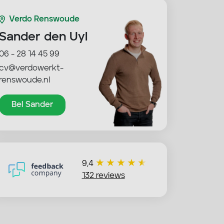
Verdo Renswoude
Sander den Uyl
06 - 28 14 45 99
cv@verdowerkt-
renswoude.nl
Bel Sander
9,4
132 reviews