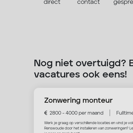
direct
contact
gespr
Nog niet overtuigd? 
vacatures ook eens!
Zonwering monteur
|
2800 - 4000 per maand
Fulltim
Werk je graag op verschillende locaties en vind je v
Renswoude door het installeren van zonweringen? Le