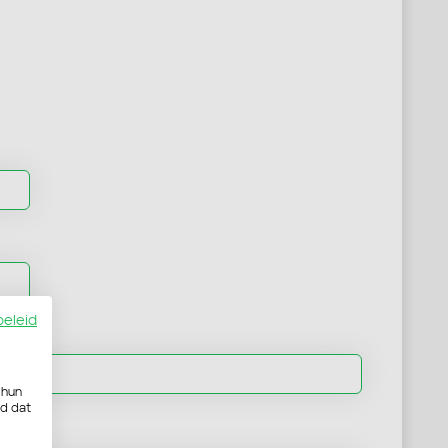
beleid
 hun
rd dat