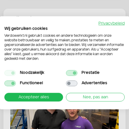
Stijn Priem
Privacybeleid
Wij gebruiken cookies
Stijn werkte bij de Jumbo en was druk met zijn
HAVO. Hij zocht een baan waar hij meer uren kon
Verdowerkt.nl gebruikt cookies en andere technologieën om onze
website betrouwbaar en veilig te maken, prestaties te meten en
maken, maar dan wel op…
gepersonaliseerde advertenties aan te bieden. Wij verzamelen informatie
over onze gebruikers, hun surfgedrag en apparaten. Als u “Accepteer
alles” kiest, gaat u ermee akkoord dat deze informatie kan worden
gedeeld met derden.
Geschreven door: Celeste
Noodzakelijk
Prestatie
Functioneel
Advertenties
Accepteer alles
Nee, pas aan