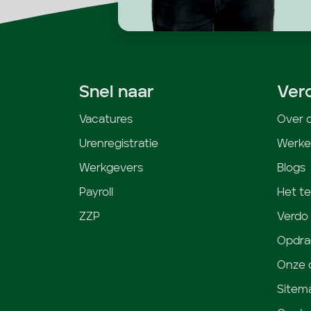
Snel naar
Ver
Vacatures
Over 
Urenregistratie
Werken
Werkgevers
Blogs
Payroll
Het t
ZZP
Verdo
Opdra
Onze c
Sitem