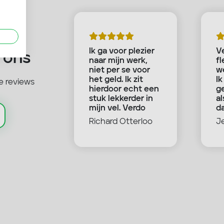
echt
Ik ga voor plezier
Ve
 ons
 bij hun
naar mijn werk,
fl
.
niet per se voor
we
je het
het geld. Ik zit
Ik
e reviews
 leuk
hierdoor echt een
g
eken ze
stuk lekkerder in
al
r een
mijn vel. Verdo
da
ossing.
heeft mij een
wa
s
Richard Otterloo
J
iteit vind
goed
.
toekomstperspect
ief gegeven en ik
heb zelfs een paar
vrienden
overgehouden aan
mijn tijd bij de
gemeente.