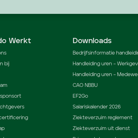
do Werkt
Downloads
ons
Bedrijfsinformatie handleid
 bij
Handleiding uren – Werkgev
Handleiding uren – Medewe
eam
CAO NBBU
 sponsort
EF2Go
chtgevers
Salariskalender 2026
ertificering
Ziekteverzuim reglement
ap
Ziekteverzuim uit dienst