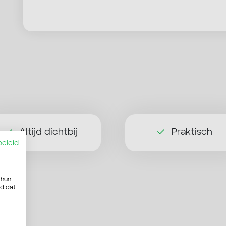
Altijd dichtbij
Praktisch
beleid
 hun
rd dat