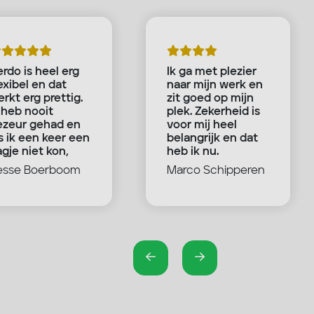
rdo is heel erg
Ik ga met plezier
exibel en dat
naar mijn werk en
rkt erg prettig.
zit goed op mijn
 heb nooit
plek. Zekerheid is
ezeur gehad en
voor mij heel
s ik een keer een
belangrijk en dat
gje niet kon,
heb ik nu.
s dat niet erg.
esse Boerboom
Marco Schipperen