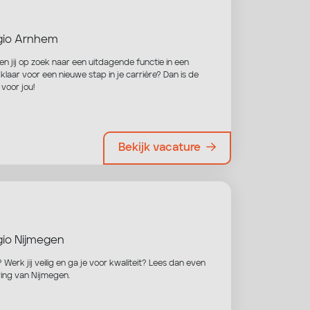
io Arnhem
Ben jij op zoek naar een uitdagende functie in een
laar voor een nieuwe stap in je carrière? Dan is de
 voor jou!
Bekijk vacature
io Nijmegen
 Werk jij veilig en ga je voor kwaliteit? Lees dan even
eving van Nijmegen.