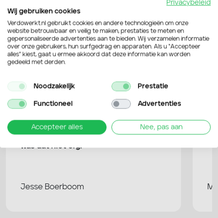
Privacybeleid
Wij gebruiken cookies
4,6 / 5
van de 109 Google reviews
Verdowerkt.nl gebruikt cookies en andere technologieën om onze
website betrouwbaar en veilig te maken, prestaties te meten en
gepersonaliseerde advertenties aan te bieden. Wij verzamelen informatie
over onze gebruikers, hun surfgedrag en apparaten. Als u “Accepteer
Bekijk Google reviews
alles” kiest, gaat u ermee akkoord dat deze informatie kan worden
gedeeld met derden.
Noodzakelijk
Prestatie
Functioneel
Advertenties
Verdo is heel erg flexibel en dat werkt
Ik
Accepteer alles
Nee, pas aan
erg prettig. Ik heb nooit gezeur gehad
go
en als ik een keer een dagje niet kon,
mi
was dat niet erg.
Jesse Boerboom
Ma