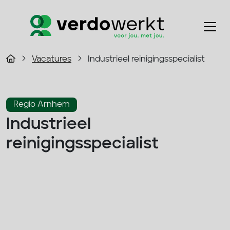
Vacatures
Industrieel reinigingsspecialist
Regio Arnhem
Industrieel
reinigingsspecialist
2800 - 3500 p/m
Fulltime
Facilitair
33 - 40 uur
Solliciteer direct