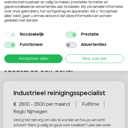
website betrouwbaar en veilig te maken, prestaties te meten en
gepersonaliseerde advertenties aan te bieden. Wij verzamelen informatie
Verstuur je sollicitatie
over onze gebruikers, hun surfgedrag en apparaten. Als u “Accepteer
alles” kiest, gaat u ermee akkoord dat deze informatie kan worden
gedeeld met derden.
Noodzakelijk
Prestatie
Functioneel
Advertenties
Accepteer alles
Nee, pas aan
Nog niet overtuigd? Bekijk deze
vacatures ook eens!
Industrieel reinigingsspecialist
|
|
2800 - 3500 per maand
Fulltime
Regio Nijmegen
Vind jij het niet erg om vies te worden en hou je van echt
schoon? Werk jij veilig en ga je voor kwaliteit? Lees dan even