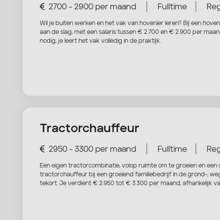
|
|
2700 - 2900 per maand
Fulltime
Reg
Wil je buiten werken en het vak van hovenier leren? Bij een hoveni
aan de slag, met een salaris tussen € 2.700 en € 2.900 per maand 
nodig, je leert het vak volledig in de praktijk.
Tractorchauffeur
|
|
2950 - 3300 per maand
Fulltime
Reg
Een eigen tractorcombinatie, volop ruimte om te groeien en een s
tractorchauffeur bij een groeiend familiebedrijf in de grond-, w
tekort. Je verdient € 2.950 tot € 3.300 per maand, afhankelijk va