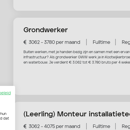
Grondwerker
|
|
3062 - 3780 per maand
Fulltime
Reg
Buiten werken, met je handen bezig zijn en samen met een erv
infrastructuur? Als grondwerker GWW werk je in Kootwijkerbroek 
en waterbouw. Je verdient € 3.062 tot € 3.780 bruto per 4 wek
beleid
(Leerling) Monteur installatiet
 hun
rd dat
|
|
3062 - 4075 per maand
Fulltime
Reg