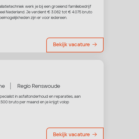
allatietechniek werk je bij een groeiend familiebedrijf
el Nederland. Je verdient € 3.062 tot € 4.075 bruto
eimogelijkheden zijn er voor iedereen.
Bekijk vacature
|
ime
Regio Renswoude
pecialist in asfaltonderhoud en reparaties, aan
.500 bruto per maand en je krijgt volop
Bekijk vacature