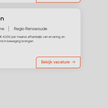
en
|
ime
Regio Renswoude
t € 4.000 per maand, afhankelijk van ervaring, en
and in beweging brengen.
Bekijk vacature