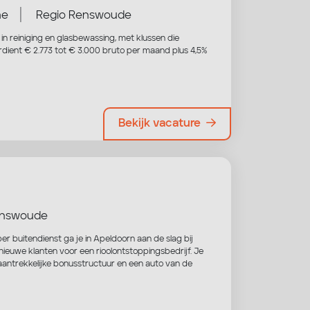
|
me
Regio Renswoude
r in reiniging en glasbewassing, met klussen die
rdient € 2.773 tot € 3.000 bruto per maand plus 4,5%
Bekijk vacature
enswoude
r buitendienst ga je in Apeldoorn aan de slag bij
 nieuwe klanten voor een rioolontstoppingsbedrijf. Je
aantrekkelijke bonusstructuur en een auto van de