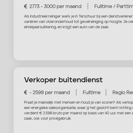
|
2773 - 3000 per maand
Fulltime / Partti
Als industrieel reiniger werk je in Terschuur bij een dienstverlene
variëren van vloeronderhoud tot gevelreiniging op hoogte. Je ve
eindejaarsuitkering, en krijgt een auto van de zaak.
Verkoper buitendienst
|
|
- 2598 per maand
Fulltime
Regio R
Praat je makkelijk met mensen en houd je van scoren? Als verkope
een energieke salesorganisatie, waar jij het gezicht bent richting
verdient € 2.598 bruto per maand op basis van 40 uur, met een 
zaak, ook voor privégebruik.