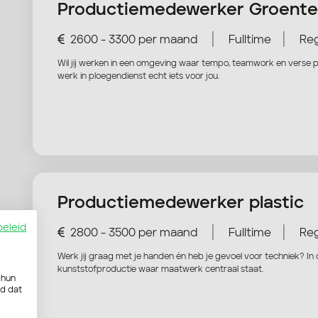
Productiemedewerker Groente
|
|
2600 - 3300 per maand
Fulltime
Reg
Wil jij werken in een omgeving waar tempo, teamwork en verse 
werk in ploegendienst echt iets voor jou.
Productiemedewerker plastic
beleid
|
|
2800 - 3500 per maand
Fulltime
Reg
Werk jij graag met je handen én heb je gevoel voor techniek? In 
kunststofproductie waar maatwerk centraal staat.
 hun
rd dat