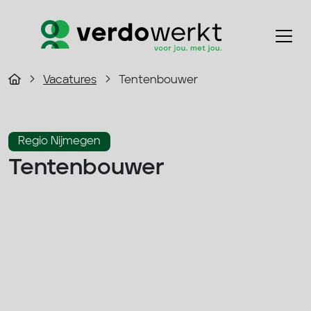
Vacatures
Tentenbouwer
Regio Nijmegen
Tentenbouwer
2800 - 4000 p/m
Fulltime
Bouw
33 - 40 uur
Solliciteer direct