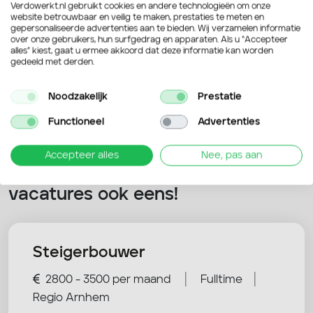
Verdowerkt.nl gebruikt cookies en andere technologieën om onze
website betrouwbaar en veilig te maken, prestaties te meten en
gepersonaliseerde advertenties aan te bieden. Wij verzamelen informatie
over onze gebruikers, hun surfgedrag en apparaten. Als u “Accepteer
Verstuur je sollicitatie
alles” kiest, gaat u ermee akkoord dat deze informatie kan worden
gedeeld met derden.
Noodzakelijk
Prestatie
Functioneel
Advertenties
Accepteer alles
Nee, pas aan
Nog niet overtuigd? Bekijk deze
vacatures ook eens!
Steigerbouwer
|
|
2800 - 3500 per maand
Fulltime
Regio Arnhem