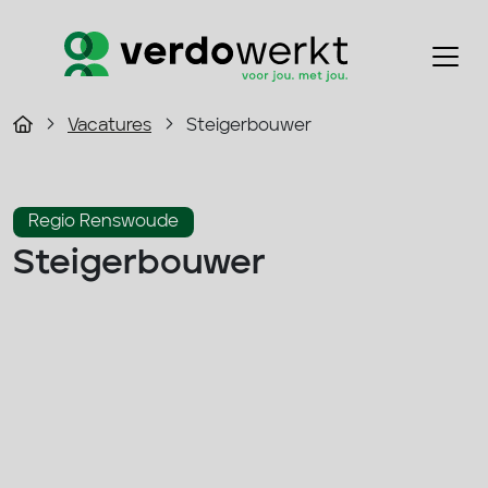
Vacatures
Steigerbouwer
Regio Renswoude
Steigerbouwer
2800 - 3500 p/m
Fulltime
Bouw
Solliciteer direct