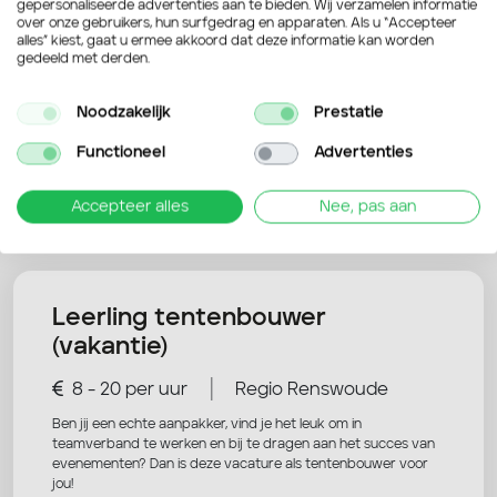
gepersonaliseerde advertenties aan te bieden. Wij verzamelen informatie
over onze gebruikers, hun surfgedrag en apparaten. Als u “Accepteer
alles” kiest, gaat u ermee akkoord dat deze informatie kan worden
gedeeld met derden.
Noodzakelijk
Prestatie
Functioneel
Advertenties
Nog niet overtuigd? Bekijk deze
Accepteer alles
Nee, pas aan
vacatures ook eens!
Leerling tentenbouwer
(vakantie)
|
8 - 20 per uur
Regio Renswoude
Ben jij een echte aanpakker, vind je het leuk om in
teamverband te werken en bij te dragen aan het succes van
evenementen? Dan is deze vacature als tentenbouwer voor
jou!