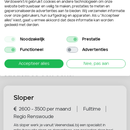
Verdowerkt.nl gebruikt cookies en andere technologieën om onze
website betrouwbaar en veilig te maken, prestaties te meten en
Verstuur je sollicitatie
gepersonaliseerde advertenties aan te bieden. Wij verzamelen informatie
over onze gebruikers, hun surfgedrag en apparaten. Als u “Accepteer
alles” kiest, gaat u ermee akkoord dat deze informatie kan worden
gedeeld met derden.
Noodzakelijk
Prestatie
Functioneel
Advertenties
Accepteer alles
Nee, pas aan
Nog niet overtuigd? Bekijk deze
vacatures ook eens!
Sloper
|
|
2600 - 3500 per maand
Fulltime
Regio Renswoude
Als sloper werk je vanuit Veenendaal, bij een specialist in