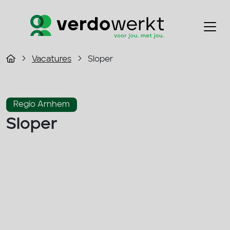
Vacatures
Sloper
Regio Arnhem
Sloper
2600 - 3400 p/m
Fulltime
Bouw
33 - 40 uur
Solliciteer direct