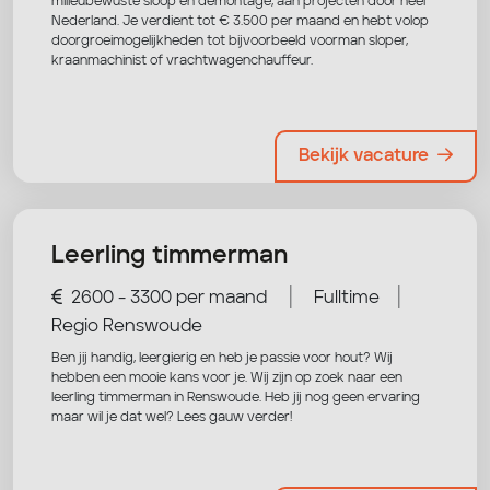
milieubewuste sloop en demontage, aan projecten door heel
Nederland. Je verdient tot € 3.500 per maand en hebt volop
doorgroeimogelijkheden tot bijvoorbeeld voorman sloper,
kraanmachinist of vrachtwagenchauffeur.
Bekijk vacature
Leerling timmerman
|
|
2600 - 3300 per maand
Fulltime
Regio Renswoude
Ben jij handig, leergierig en heb je passie voor hout? Wij
hebben een mooie kans voor je. Wij zijn op zoek naar een
leerling timmerman in Renswoude. Heb jij nog geen ervaring
maar wil je dat wel? Lees gauw verder!