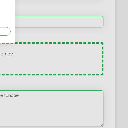
een cv