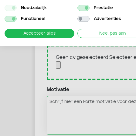
Noodzakelijk
Prestatie
E-mailadres
Functioneel
Advertenties
Accepteer alles
Nee, pas aan
Curriculum vitae
Geen cv geselecteerd
Selecteer 
Motivatie