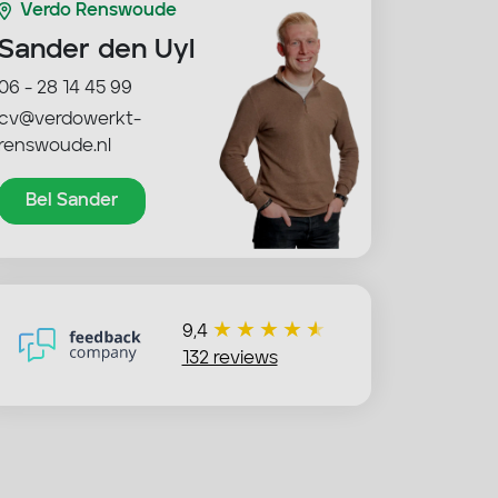
Verdo Renswoude
Sander den Uyl
06 - 28 14 45 99
cv@verdowerkt-
renswoude.nl
Bel Sander
9,4
132 reviews