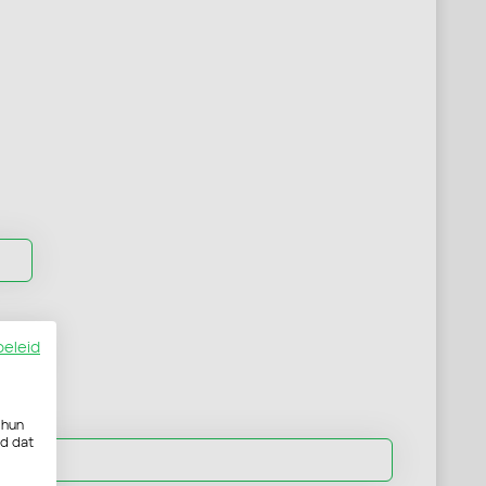
beleid
 hun
rd dat