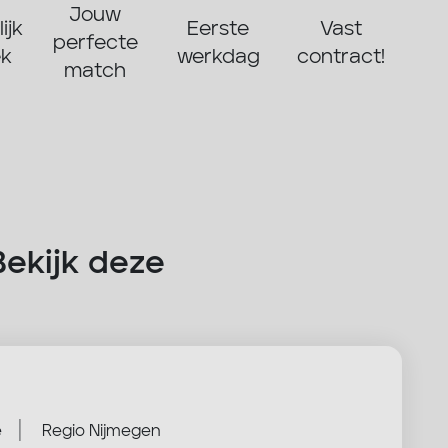
Jouw
ijk
Eerste
Vast
perfecte
ek
werkdag
contract!
match
Bekijk deze
|
e
Regio Nijmegen