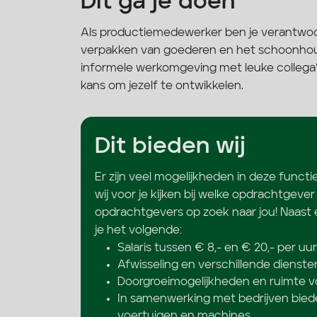
Dit ga je doen
Als productiemedewerker ben je verantwoor
verpakken van goederen en het schoonhoud
informele werkomgeving met leuke collega’s. E
kans om jezelf te ontwikkelen.
Dit bieden wij
Er zijn veel mogelijkheden in deze functi
wij voor je kijken bij welke opdrachtgever 
opdrachtgevers op zoek naar jou! Naast
je het volgende:
Salaris tussen € 8,- en € 20,- per uur
Afwisseling en verschillende dienste
Doorgroeimogelijkheden en ruimte v
In samenwerking met bedrijven bied
voertuigen en machines