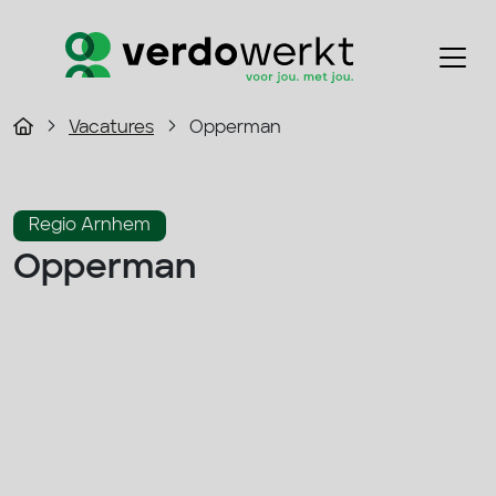
Vacatures
Opperman
Regio Arnhem
Opperman
2800 - 3500 p/m
Fulltime
Infra
33 - 40 uur
Solliciteer direct