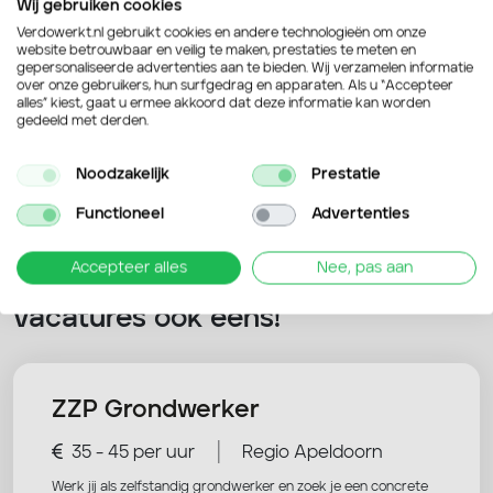
Wij gebruiken cookies
Verdowerkt.nl gebruikt cookies en andere technologieën om onze
website betrouwbaar en veilig te maken, prestaties te meten en
gepersonaliseerde advertenties aan te bieden. Wij verzamelen informatie
Verstuur je sollicitatie
over onze gebruikers, hun surfgedrag en apparaten. Als u “Accepteer
alles” kiest, gaat u ermee akkoord dat deze informatie kan worden
gedeeld met derden.
Noodzakelijk
Prestatie
Functioneel
Advertenties
Accepteer alles
Nee, pas aan
Nog niet overtuigd? Bekijk deze
vacatures ook eens!
ZZP Grondwerker
|
35 - 45 per uur
Regio Apeldoorn
Werk jij als zelfstandig grondwerker en zoek je een concrete