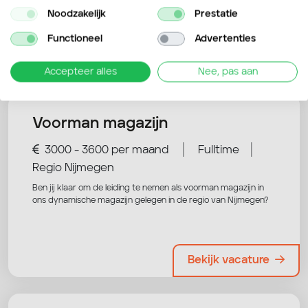
Noodzakelijk
Prestatie
Functioneel
Advertenties
Nog niet overtuigd? Bekijk deze
vacatures ook eens!
Accepteer alles
Nee, pas aan
Voorman magazijn
|
|
3000 - 3600 per maand
Fulltime
Regio Nijmegen
Ben jij klaar om de leiding te nemen als voorman magazijn in
ons dynamische magazijn gelegen in de regio van Nijmegen?
Bekijk vacature