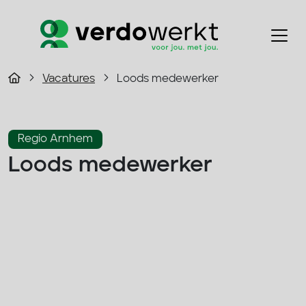
Vacatures
Loods medewerker
Regio Arnhem
Loods medewerker
2800 - 3500 p/m
Fulltime
Logistiek
33 - 40 uur
Solliciteer direct