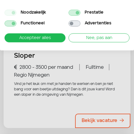
Noodzakelijk
Prestatie
Nog niet overtuigd? Bekijk deze
Functioneel
Advertenties
vacatures ook eens!
Accepteer alles
Nee, pas aan
Sloper
|
|
2800 - 3500 per maand
Fulltime
Regio Nijmegen
Vind je het leuk om met je handen te werken en ben je niet
bang voor een beetje uitdaging? Dan is dit jouw kans! Word
een sloper in de omgeving van Nijmegen.
Bekijk vacature