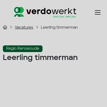
Vacatures
Leerling timmerman
Regio Renswoude
Leerling timmerman
2600 - 3300 p/m
Fulltime
Bouw
Solliciteer direct