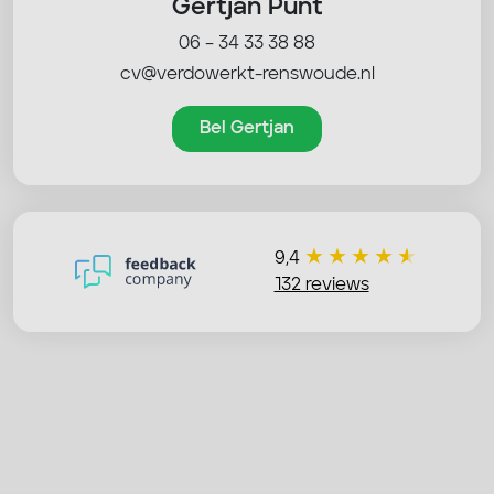
Gertjan Punt
06 – 34 33 38 88
cv@verdowerkt-renswoude.nl
Bel Gertjan
9,4
132 reviews