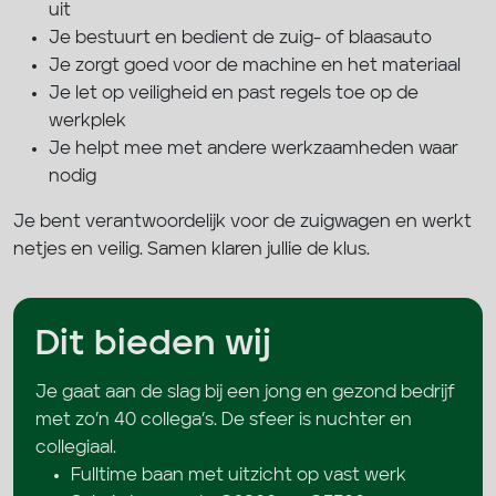
uit
Je bestuurt en bedient de zuig- of blaasauto
Je zorgt goed voor de machine en het materiaal
Je let op veiligheid en past regels toe op de
werkplek
Je helpt mee met andere werkzaamheden waar
nodig
Je bent verantwoordelijk voor de zuigwagen en werkt
netjes en veilig. Samen klaren jullie de klus.
Dit bieden wij
Je gaat aan de slag bij een jong en gezond bedrijf
met zo’n 40 collega’s. De sfeer is nuchter en
collegiaal.
Fulltime baan met uitzicht op vast werk