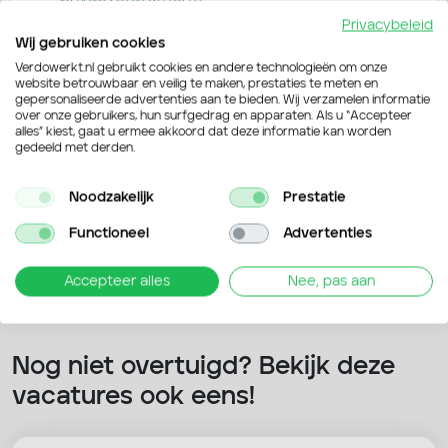
Privacybeleid
Ik ga akkoord dat mijn
Wij gebruiken cookies
persoonsgegevens worden verwerkt
Verdowerkt.nl gebruikt cookies en andere technologieën om onze
website betrouwbaar en veilig te maken, prestaties te meten en
Verdo Werkt mag mij benaderen via
gepersonaliseerde advertenties aan te bieden. Wij verzamelen informatie
over onze gebruikers, hun surfgedrag en apparaten. Als u “Accepteer
alles” kiest, gaat u ermee akkoord dat deze informatie kan worden
gedeeld met derden.
Verstuur je sollicitatie
Noodzakelijk
Prestatie
Functioneel
Advertenties
Accepteer alles
Nee, pas aan
Nog niet overtuigd? Bekijk deze
vacatures ook eens!