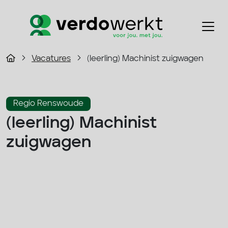
Vacatures
(leerling) Machinist zuigwagen
Regio Renswoude
(leerling) Machinist
zuigwagen
2800 - 3500 p/m
Fulltime
Infra
33 - 40 uur
Solliciteer direct