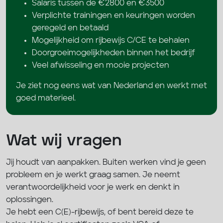
Salaris tussen de €2800 en €3500
Verplichte trainingen en keuringen worden
geregeld en betaald
Mogelijkheid om rijbewijs C/CE te behalen
Doorgroeimogelijkheden binnen het bedrijf
Veel afwisseling en mooie projecten
Je ziet nog eens wat van Nederland en werkt met
goed materieel.
Wat wij vragen
Jij houdt van aanpakken. Buiten werken vind je geen
probleem en je werkt graag samen. Je neemt
verantwoordelijkheid voor je werk en denkt in
oplossingen.
Je hebt een C(E)-rijbewijs, of bent bereid deze te