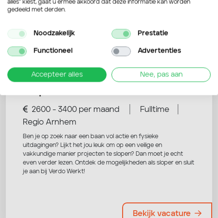
alles” kiest, gaat u ermee akkoord dat deze informatie kan worden
gedeeld met derden.
Noodzakelijk
Prestatie
Nog niet overtuigd? Bekijk deze
vacatures ook eens!
Functioneel
Advertenties
Accepteer alles
Nee, pas aan
Sloper
|
|
2600 - 3400 per maand
Fulltime
Regio Arnhem
Ben je op zoek naar een baan vol actie en fysieke
uitdagingen? Lijkt het jou leuk om op een veilige en
vakkundige manier projecten te slopen? Dan moet je echt
even verder lezen. Ontdek de mogelijkheden als sloper en sluit
je aan bij Verdo Werkt!
Bekijk vacature