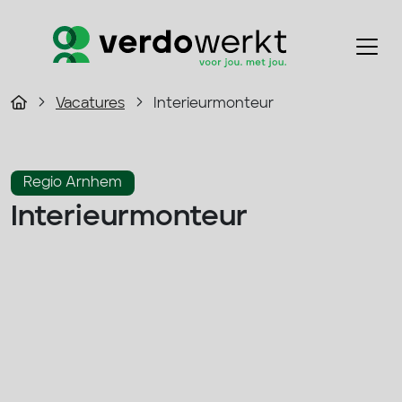
Vacatures
Interieurmonteur
Regio Arnhem
Interieurmonteur
2800 - 3500 p/m
Fulltime
Bouw
33 - 40 uur
Solliciteer direct