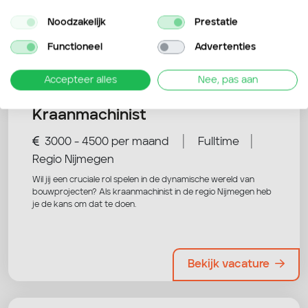
Noodzakelijk
Prestatie
Nog niet overtuigd? Bekijk deze
Functioneel
Advertenties
vacatures ook eens!
Accepteer alles
Nee, pas aan
Kraanmachinist
|
|
3000 - 4500 per maand
Fulltime
Regio Nijmegen
Wil jij een cruciale rol spelen in de dynamische wereld van
bouwprojecten? Als kraanmachinist in de regio Nijmegen heb
je de kans om dat te doen.
Bekijk vacature