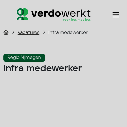
Vacatures
Infra medewerker
Regio Nijmegen
Infra medewerker
2800 - 3500 p/m
Fulltime
Infra
33 - 40 uur
Solliciteer direct