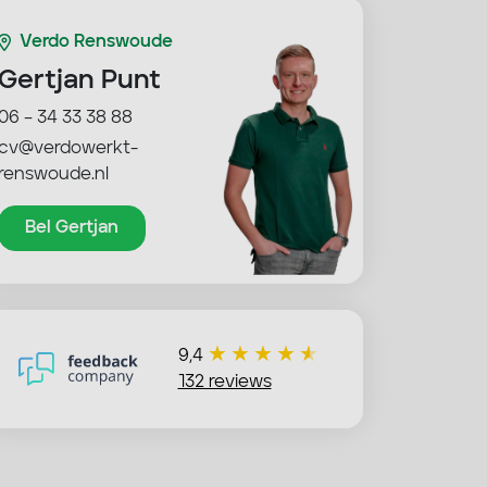
Verdo Renswoude
Gertjan Punt
06 – 34 33 38 88
cv@verdowerkt-
renswoude.nl
Bel Gertjan
9,4
132 reviews