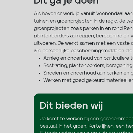
Dit ga je doen
Als hovenier werk je vanuit Veenendaal aa
tuinen en groenprojecten in de regio. Je wer
groenprojecten zoals parken in en rond Re
plantenborders aanleggen, beregening en ve
uitvoeren. Je werkt samen met een vaste c
alle persoonlijke beschermingsmiddelen die 
Aanleg en onderhoud van particuliere 
Bestrating, plantenborders, beregening
Snoeien en onderhoud aan parken en g
Werken met goed gekeurd materieel en
Dit bieden wij
Je komt te werken bij een gerenommeerd f
bestaat in het groen. Korte lijnen, een h