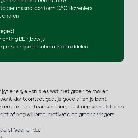
r gemiddeld met een ruime 8.
ruto per maand, conform CAO Hoveniers
tioneren
t
regeld
ichting BE rijbewijs
e persoonlijke beschermingsmiddelen
rijgt energie van alles wat met groen te maken
, want klantcontact gaat je goed af en je bent
g én prettig in teamverband, hebt oog voor detail en
 hebt of nog wil leren, motivatie en groene vingers
de of Veenendaal