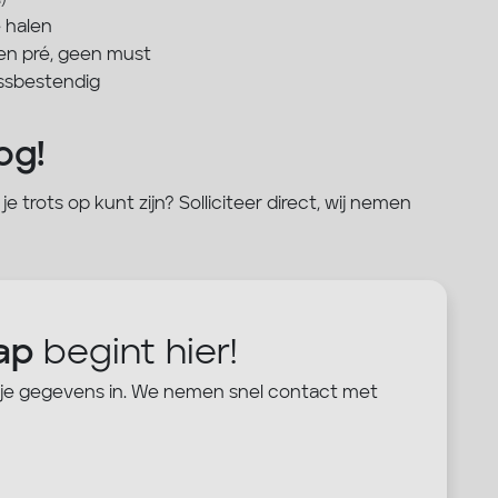
)
e halen
een pré, geen must
ressbestendig
og!
 trots op kunt zijn? Solliciteer direct, wij nemen
ap
begint hier!
 je gegevens in. We nemen snel contact met