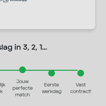
ia
ag in 3, 2, 1...
Jouw
ijk
Eerste
Vast
perfecte
ek
werkdag
contract!
match