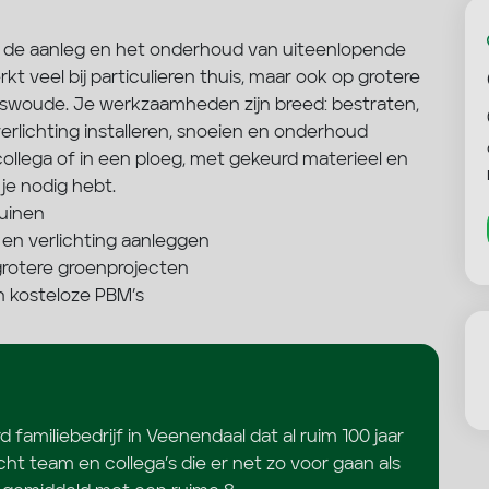
n de aanleg en het onderhoud van uiteenlopende
kt veel bij particulieren thuis, maar ook op grotere
nswoude. Je werkzaamheden zijn breed: bestraten,
rlichting installeren, snoeien en onderhoud
ollega of in een ploeg, met gekeurd materieel en
je nodig hebt.
tuinen
 en verlichting aanleggen
rotere groenprojecten
 kosteloze PBM’s
amiliebedrijf in Veenendaal dat al ruim 100 jaar
echt team en collega’s die er net zo voor gaan als