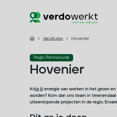
Vacatures
Hovenier
Regio Renswoude
Hovenier
Krijg jij energie van werken in het groen en
worden? Kom dan ons team in Veenendaal v
uiteenlopende projecten in de regio. Ervare