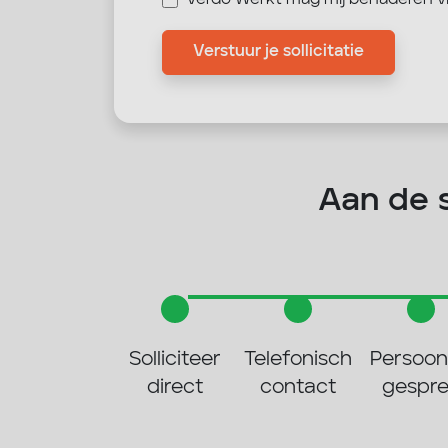
Verdo Werkt mag mij benaderen v
Verstuur je sollicitatie
Aan de sl
Solliciteer
Telefonisch
Persoonl
direct
contact
gespr