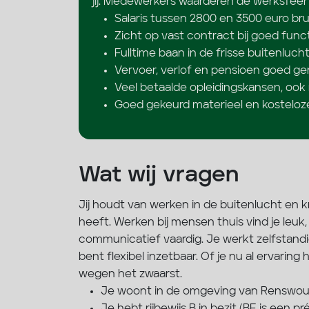
jij. Medewerkers waarderen de werksfee
Salaris tussen 2800 en 3500 euro b
Zicht op vast contract bij goed func
Fulltime baan in de frisse buitenluch
Vervoer, verlof en pensioen goed ge
Veel betaalde opleidingskansen, ook r
Goed gekeurd materieel en kosteloz
Wat wij vragen
Jij houdt van werken in de buitenlucht en k
heeft. Werken bij mensen thuis vind je leuk
communicatief vaardig. Je werkt zelfstandi
bent flexibel inzetbaar. Of je nu al ervaring
wegen het zwaarst.
Je woont in de omgeving van Renswou