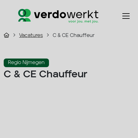
Vacatures
C & CE Chauffeur
Regio Nijmegen
C & CE Chauffeur
3000 - 4500 p/m
Fulltime
Transport
33 - 40 uur
Solliciteer direct