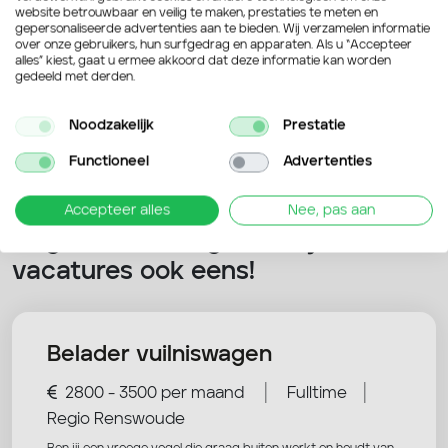
website betrouwbaar en veilig te maken, prestaties te meten en
gepersonaliseerde advertenties aan te bieden. Wij verzamelen informatie
over onze gebruikers, hun surfgedrag en apparaten. Als u “Accepteer
Verstuur je sollicitatie
alles” kiest, gaat u ermee akkoord dat deze informatie kan worden
gedeeld met derden.
Noodzakelijk
Prestatie
Functioneel
Advertenties
Accepteer alles
Nee, pas aan
Nog niet overtuigd? Bekijk deze
vacatures ook eens!
Belader vuilniswagen
|
|
2800 - 3500 per maand
Fulltime
Regio Renswoude