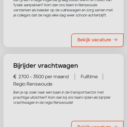
Ben jij een vroege vogel die graag buiten werkt en houdt van
fysiek aanpakken? Kom dan ons team in Renswoude
versterken als belader op de vuilniswagen en zorg samen met
je collega's dat de regio elke dag weer schoon achterblijft.
Bekijk vacature
Bijrijder vrachtwagen
|
|
2700 - 3500 per maand
Fulltime
Regio Renswoude
Ben je op zoek naar een baan in de transportsector met
prachtige uitzichten? Kom dan bij ons team rijden als bijrijder
vrachtwagen in de regio Renswoude!