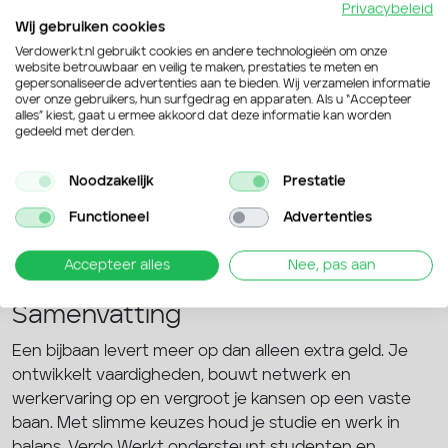
Privacybeleid
dat jouw situatie kent.
Wij gebruiken cookies
Veelzijdige opdrachten: horeca, logistiek, productie
Verdowerkt.nl gebruikt cookies en andere technologieën om onze
en administratieve bijbanen.
website betrouwbaar en veilig te maken, prestaties te meten en
gepersonaliseerde advertenties aan te bieden. Wij verzamelen informatie
Snelle plaatsing: korte doorlooptijden en directe
over onze gebruikers, hun surfgedrag en apparaten. Als u “Accepteer
inzetbaarheid.
alles” kiest, gaat u ermee akkoord dat deze informatie kan worden
gedeeld met derden.
Volledig pakket voor werkgevers: uitzendwerk,
werving & selectie, payroll en advies.
Noodzakelijk
Prestatie
Wil je direct in gesprek? Neem vrijblijvend contact op
Functioneel
Advertenties
of bekijk de vacatures in jouw regio. Onze kantoren in
Renswoude, Arnhem, Nijmegen en Apeldoorn staan
Accepteer alles
Nee, pas aan
klaar om mee te denken en te handelen.
Samenvatting
Een bijbaan levert meer op dan alleen extra geld. Je
ontwikkelt vaardigheden, bouwt netwerk en
werkervaring op en vergroot je kansen op een vaste
baan. Met slimme keuzes houd je studie en werk in
balans. Verdo Werkt ondersteunt studenten en