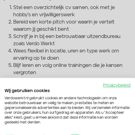
Stel een overzichtelijk cv samen, ook met je
hobby’s en vrijwilligerswerk
Bereid een korte pitch voor waarin je vertelt
waarom jij geschikt bent
Schrijf je in bij een betrouwbaar uitzendbureau
zoals Verdo Werkt
Wees flexibel in locatie, uren en type werk om
ervaring op te doen
Blijf leren en volg online trainingen die je kansen
vergroten
“Met het advies van Verdo Werkt kon ik me beter
Privacybeleid
Wij gebruiken cookies
presenteren tijdens gesprekken. Nu werk ik via hen bij
Verdowerkt.nl gebruikt cookies en andere technologieën om onze
een leuke werkgever in Arnhem.” – Mark Jansen,
website betrouwbaar en veilig te maken, prestaties te meten en
Flexwerker, Arnhem
gepersonaliseerde advertenties aan te bieden. Wij verzamelen informatie
over onze gebruikers, hun surfgedrag en apparaten. Als u “Accepteer
Samenvatting: zo begin je
alles” kiest, gaat u ermee akkoord dat deze informatie kan worden
gedeeld met derden.
succesvol zonder ervaring