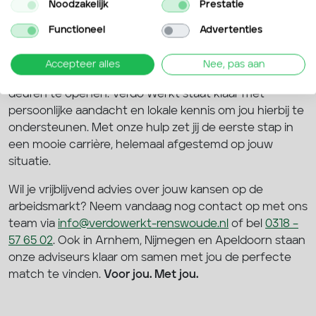
Noodzakelijk
Prestatie
Solliciteren zonder ervaring is een uitdaging, maar
zeker geen onmogelijke klus. Door te focussen op jouw
Functioneel
Advertenties
motivatie, vaardigheden en persoonlijkheid kom je al
een heel eind. Bouw ervaring op via flexwerk,
Accepteer alles
Nee, pas aan
vrijwilligerswerk of stages, en zet je netwerk in om
deuren te openen. Verdo Werkt staat klaar met
persoonlijke aandacht en lokale kennis om jou hierbij te
ondersteunen. Met onze hulp zet jij de eerste stap in
een mooie carrière, helemaal afgestemd op jouw
situatie.
Wil je vrijblijvend advies over jouw kansen op de
arbeidsmarkt? Neem vandaag nog contact op met ons
team via
info@verdowerkt-renswoude.nl
of bel
0318 –
57 65 02
. Ook in Arnhem, Nijmegen en Apeldoorn staan
onze adviseurs klaar om samen met jou de perfecte
match te vinden.
Voor jou. Met jou.