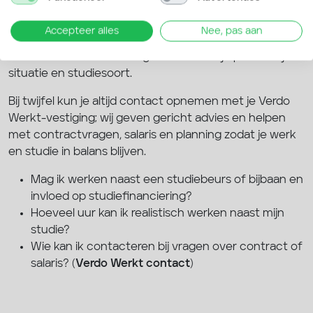
Veelgestelde vragen gaan over de gevolgen voor
studiefinanciering, het aantal uur dat je kunt werken
Accepteer alles
Nee, pas aan
en wie je moet benaderen bij vragen over contract of
salaris. Het antwoord hangt vaak af van je persoonlijke
situatie en studiesoort.
Bij twijfel kun je altijd contact opnemen met je Verdo
Werkt-vestiging; wij geven gericht advies en helpen
met contractvragen, salaris en planning zodat je werk
en studie in balans blijven.
Mag ik werken naast een studiebeurs of bijbaan en
invloed op studiefinanciering?
Hoeveel uur kan ik realistisch werken naast mijn
studie?
Wie kan ik contacteren bij vragen over contract of
salaris? (
Verdo Werkt contact
)