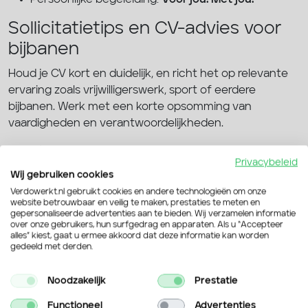
Sollicitatietips en CV-advies voor
bijbanen
Houd je CV kort en duidelijk, en richt het op relevante
ervaring zoals vrijwilligerswerk, sport of eerdere
bijbanen. Werk met een korte opsomming van
vaardigheden en verantwoordelijkheden.
Schrijf in 2–3 regels waarom jij inzetbaar bent en wat je
Privacybeleid
kunt bijdragen. Bereid je voor op korte gesprekken en
Wij gebruiken cookies
proefdagen waarbij enthousiasme en betrouwbaarheid
Verdowerkt.nl gebruikt cookies en andere technologieën om onze
vaak zwaarder wegen dan jaren ervaring.
website betrouwbaar en veilig te maken, prestaties te meten en
gepersonaliseerde advertenties aan te bieden. Wij verzamelen informatie
over onze gebruikers, hun surfgedrag en apparaten. Als u “Accepteer
Kort en duidelijk CV gericht op bijbaanervaring
alles” kiest, gaat u ermee akkoord dat deze informatie kan worden
Motivatie in 2-3 regels: waarom jij inzetbaar bent
gedeeld met derden.
Voorbereiding op korte gesprekken en proefdagen
Noodzakelijk
Prestatie
Veelgestelde vragen over bijbanen
Functioneel
Advertenties