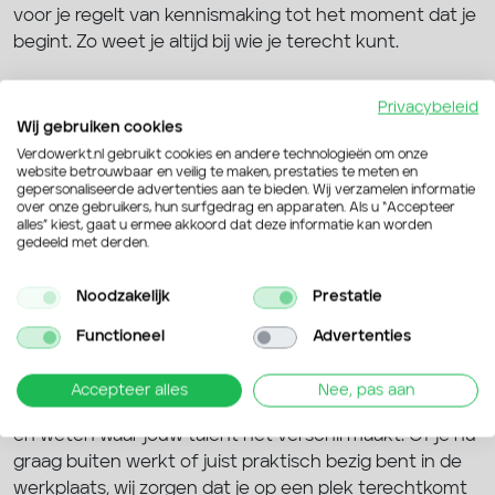
voor je regelt van kennismaking tot het moment dat je
begint. Zo weet je altijd bij wie je terecht kunt.
Blijven leren en groeien
Privacybeleid
Wij gebruiken cookies
Wil jij jezelf verder ontwikkelen? Via
werken en leren
Verdowerkt.nl gebruikt cookies en andere technologieën om onze
kun je opleidingen volgen die aansluiten bij jouw
website betrouwbaar en veilig te maken, prestaties te meten en
gepersonaliseerde advertenties aan te bieden. Wij verzamelen informatie
vakgebied of toekomstplannen. Denk aan doorgroeien
over onze gebruikers, hun surfgedrag en apparaten. Als u “Accepteer
binnen de
vacatures in de bouw
of een opleiding
alles” kiest, gaat u ermee akkoord dat deze informatie kan worden
gedeeld met derden.
volgen om aan de slag te gaan in de
vacatures in de
transportsector
. Zo vergroot je niet alleen je kennis,
Noodzakelijk
Prestatie
maar ook je kansen op de arbeidsmarkt.
Functioneel
Advertenties
Waarom kiezen voor Verdo Werkt
Accepteer alles
Nee, pas aan
Wij kennen de bedrijven in en rond Weurt persoonlijk
en weten waar jouw talent het verschil maakt. Of je nu
graag buiten werkt of juist praktisch bezig bent in de
werkplaats, wij zorgen dat je op een plek terechtkomt