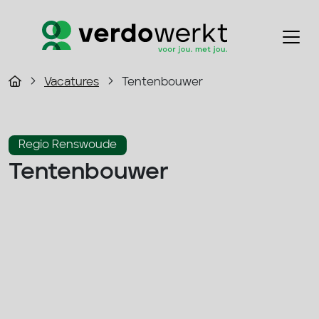
Vacatures
Tentenbouwer
Regio Renswoude
Tentenbouwer
2800 - 4000 p/m
Fulltime
Bouw
Solliciteer direct