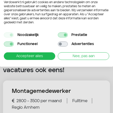
Verdowerkt.nl gebruikt cookies en andere technologieën om onze
website betrouwbaar en veilig te maken, prestaties te meten en
gepersonaliseerde advertenties aan te bieden. Wij verzamelen informatie
over onze gebruikers, hun surfgedrag en apparaten. Als u “Accepteer
Verstuur je sollicitatie
alles” kiest, gaat u ermee akkoord dat deze informatie kan worden
gedeeld met derden.
Noodzakelijk
Prestatie
Functioneel
Advertenties
Accepteer alles
Nee, pas aan
Nog niet overtuigd? Bekijk deze
vacatures ook eens!
Montagemedewerker
|
|
2800 - 3500 per maand
Fulltime
Regio Arnhem