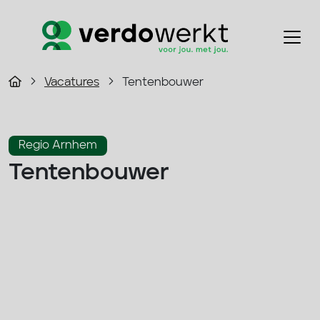
Vacatures
Tentenbouwer
Regio Arnhem
Tentenbouwer
2800 - 4000 p/m
Fulltime
Bouw
Solliciteer direct