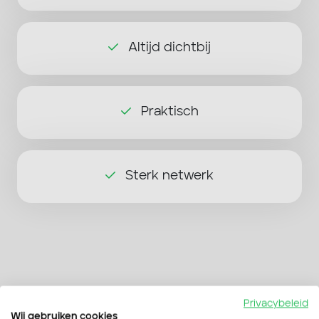
Altijd dichtbij
Praktisch
Sterk netwerk
Privacybeleid
Wat zeggen anderen over ons
Wij gebruiken cookies