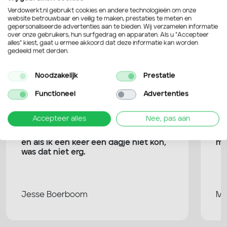
Verdowerkt.nl gebruikt cookies en andere technologieën om onze
4,6 / 5
website betrouwbaar en veilig te maken, prestaties te meten en
van de 109 Google reviews
gepersonaliseerde advertenties aan te bieden. Wij verzamelen informatie
over onze gebruikers, hun surfgedrag en apparaten. Als u “Accepteer
alles” kiest, gaat u ermee akkoord dat deze informatie kan worden
gedeeld met derden.
Bekijk Google reviews
Noodzakelijk
Prestatie
Functioneel
Advertenties
Accepteer alles
Nee, pas aan
Verdo is heel erg flexibel en dat werkt
Ik
erg prettig. Ik heb nooit gezeur gehad
go
en als ik een keer een dagje niet kon,
mi
was dat niet erg.
Jesse Boerboom
Ma