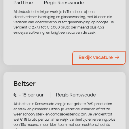
|
Parttime
Regio Renswoude
Als industrieel reiniger werk je in Terschuur bij een
dienstverlener in reiniging en glasbewassing, met klussen die
variëren van vloeronderhoud tot gevelreiniging op hoogte. Je
verdient € 2.773 tot € 3.000 bruto per maand plus 4,5%
eindejaarsuitkering, en krijgt een auto van de zaak.
Bekijk vacature
Beitser
|
- 18 per uur
Regio Renswoude
Als beitser in Renswoude zorg je dat gelaste RVS-producten
er strak en glimmend uitzien: je werkt de lasnaden af tot ze
weer schoon, sterk en corrosiebestendig zijn. Je verdient tot
wel € 18 bruto per uur, afhankelijk van leeftijd en ervaring, plus
een 13e maand, in een klein team met een nuchtere, hechte