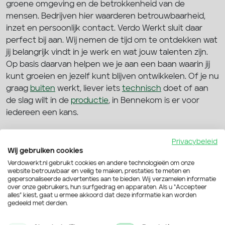
groene omgeving en de betrokkenheid van de
mensen. Bedrijven hier waarderen betrouwbaarheid,
inzet en persoonlijk contact. Verdo Werkt sluit daar
perfect bij aan. Wij nemen de tijd om te ontdekken wat
jij belangrijk vindt in je werk en wat jouw talenten zijn.
Op basis daarvan helpen we je aan een baan waarin jij
kunt groeien en jezelf kunt blijven ontwikkelen. Of je nu
graag
buiten
werkt, liever iets
technisch
doet of aan
de slag wilt in de
productie
, in Bennekom is er voor
iedereen een kans.
Voor starters én ervaren krachten
Privacybeleid
Wij gebruiken cookies
Sta je aan het begin van je loopbaan of heb je al jaren
Verdowerkt.nl gebruikt cookies en andere technologieën om onze
ervaring in jouw vakgebied? Wat je achtergrond ook is,
website betrouwbaar en veilig te maken, prestaties te meten en
gepersonaliseerde advertenties aan te bieden. Wij verzamelen informatie
bij Verdo Werkt kijken we verder dan je cv. We vinden
over onze gebruikers, hun surfgedrag en apparaten. Als u “Accepteer
het belangrijk om te weten wat jij zoekt in een baan en
alles” kiest, gaat u ermee akkoord dat deze informatie kan worden
gedeeld met derden.
waar je energie van krijgt. Sommige werkgevers zijn op
zoek naar jonge talenten die willen leren, terwijl