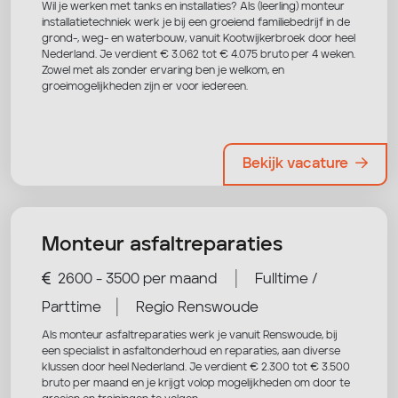
Wil je werken met tanks en installaties? Als (leerling) monteur
installatietechniek werk je bij een groeiend familiebedrijf in de
grond-, weg- en waterbouw, vanuit Kootwijkerbroek door heel
Nederland. Je verdient € 3.062 tot € 4.075 bruto per 4 weken.
Zowel met als zonder ervaring ben je welkom, en
groeimogelijkheden zijn er voor iedereen.
Bekijk vacature
Monteur asfaltreparaties
|
2600 - 3500 per maand
Fulltime /
|
Parttime
Regio Renswoude
Als monteur asfaltreparaties werk je vanuit Renswoude, bij
een specialist in asfaltonderhoud en reparaties, aan diverse
klussen door heel Nederland. Je verdient € 2.300 tot € 3.500
bruto per maand en je krijgt volop mogelijkheden om door te