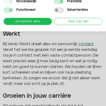
Noodzakelijk
Prestatie
anderen juist behoefte hebben aan ervaren
vakmensen die meteen aan de slag kunnen. Zo zorgen
Functioneel
Advertenties
we dat iedere kandidaat op de juiste plek terechtkomt.
Accepteer alles
Nee, pas aan
Een persoonlijke aanpak bij Verdo
Werkt
Bij Verdo Werkt draait alles om persoonlijk
contact
.
Vanaf het eerste gesprek tot aan je eerste werkdag
sta je in contact met één vaste contactpersoon. Die
weet precies waar jij mee bezig bent en wat je nodig
hebt om goed te kunnen starten. We houden de lijnen
kort, schakelen snel en blijven ook na je plaatsing
betrokken. Zo zorgen we ervoor dat jij niet alleen werk
vindt, maar ook echt op je plek zit.
Groeien in jouw carrière