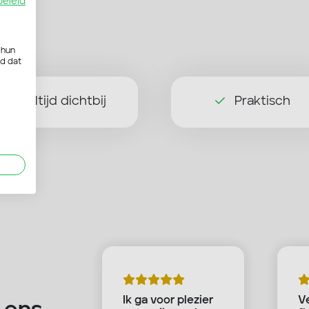
beleid
 hun
rd dat
Altijd dichtbij
Praktisch
echt
Ik ga voor plezier
Ve