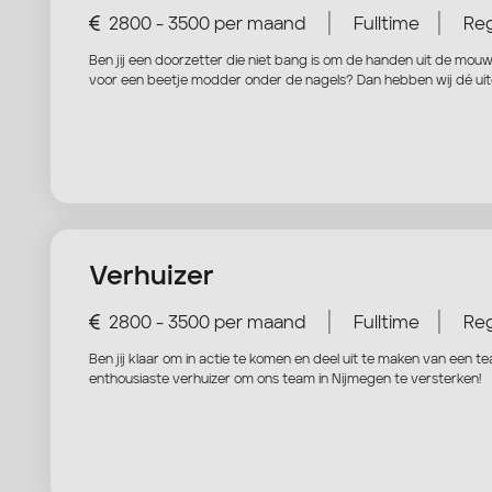
|
|
2800 - 3500 per maand
Fulltime
Reg
Ben jij een doorzetter die niet bang is om de handen uit de mouw
voor een beetje modder onder de nagels? Dan hebben wij dé uit
Verhuizer
|
|
2800 - 3500 per maand
Fulltime
Reg
Ben jij klaar om in actie te komen en deel uit te maken van een te
enthousiaste verhuizer om ons team in Nijmegen te versterken!