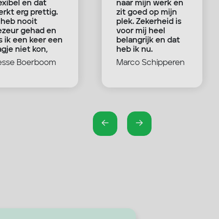
exibel en dat
naar mijn werk en
rkt erg prettig.
zit goed op mijn
 heb nooit
plek. Zekerheid is
ezeur gehad en
voor mij heel
s ik een keer een
belangrijk en dat
gje niet kon,
heb ik nu.
s dat niet erg.
esse Boerboom
Marco Schipperen