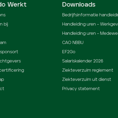
do Werkt
Downloads
ons
Bedrijfsinformatie handleid
 bij
Handleiding uren – Werkgev
Handleiding uren – Medewe
eam
CAO NBBU
 sponsort
EF2Go
chtgevers
Salariskalender 2026
ertificering
Ziekteverzuim reglement
ap
Ziekteverzuim uit dienst
ct
Privacy statement