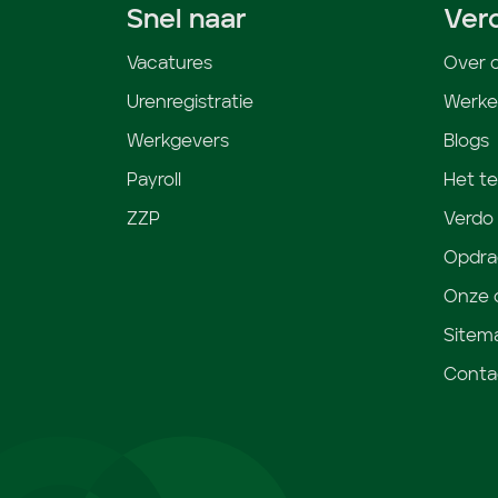
Snel naar
Ver
Vacatures
Over 
Urenregistratie
Werken
Werkgevers
Blogs
Payroll
Het t
ZZP
Verdo
Opdra
Onze c
Sitem
Conta