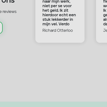
 ons
 bij hun
naar mijn werk,
fl
.
niet per se voor
we
je het
het geld. Ik zit
Ik
e reviews
 leuk
hierdoor echt een
g
eken ze
stuk lekkerder in
al
r een
mijn vel. Verdo
da
ossing.
heeft mij een
wa
s
Richard Otterloo
J
iteit vind
goed
.
toekomstperspect
ief gegeven en ik
heb zelfs een paar
vrienden
overgehouden aan
mijn tijd bij de
gemeente.