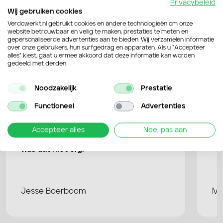
Privacybeleid
Wij gebruiken cookies
4,6 / 5
van de 109 Google reviews
Verdowerkt.nl gebruikt cookies en andere technologieën om onze
website betrouwbaar en veilig te maken, prestaties te meten en
gepersonaliseerde advertenties aan te bieden. Wij verzamelen informatie
over onze gebruikers, hun surfgedrag en apparaten. Als u “Accepteer
Bekijk Google reviews
alles” kiest, gaat u ermee akkoord dat deze informatie kan worden
gedeeld met derden.
Noodzakelijk
Prestatie
Functioneel
Advertenties
Verdo is heel erg flexibel en dat werkt
Ik
Accepteer alles
Nee, pas aan
erg prettig. Ik heb nooit gezeur gehad
go
en als ik een keer een dagje niet kon,
mi
was dat niet erg.
Jesse Boerboom
Ma