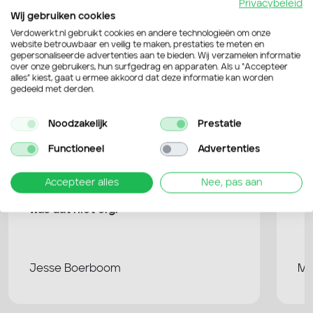
Privacybeleid
Wij gebruiken cookies
4,6 / 5
van de 109 Google reviews
Verdowerkt.nl gebruikt cookies en andere technologieën om onze
website betrouwbaar en veilig te maken, prestaties te meten en
gepersonaliseerde advertenties aan te bieden. Wij verzamelen informatie
over onze gebruikers, hun surfgedrag en apparaten. Als u “Accepteer
Bekijk Google reviews
alles” kiest, gaat u ermee akkoord dat deze informatie kan worden
gedeeld met derden.
Noodzakelijk
Prestatie
Functioneel
Advertenties
Verdo is heel erg flexibel en dat werkt
Ik
Accepteer alles
Nee, pas aan
erg prettig. Ik heb nooit gezeur gehad
go
en als ik een keer een dagje niet kon,
mi
was dat niet erg.
Jesse Boerboom
Ma