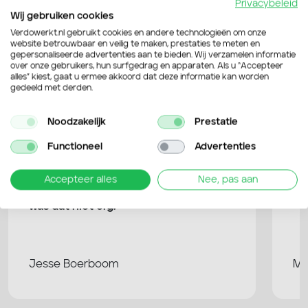
Privacybeleid
Wij gebruiken cookies
4,6 / 5
van de 109 Google reviews
Verdowerkt.nl gebruikt cookies en andere technologieën om onze
website betrouwbaar en veilig te maken, prestaties te meten en
gepersonaliseerde advertenties aan te bieden. Wij verzamelen informatie
over onze gebruikers, hun surfgedrag en apparaten. Als u “Accepteer
Bekijk Google reviews
alles” kiest, gaat u ermee akkoord dat deze informatie kan worden
gedeeld met derden.
Noodzakelijk
Prestatie
Functioneel
Advertenties
Verdo is heel erg flexibel en dat werkt
Ik
Accepteer alles
Nee, pas aan
erg prettig. Ik heb nooit gezeur gehad
go
en als ik een keer een dagje niet kon,
mi
was dat niet erg.
Jesse Boerboom
Ma