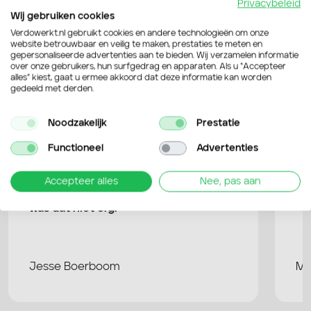
Privacybeleid
Wij gebruiken cookies
4,6 / 5
van de 109 Google reviews
Verdowerkt.nl gebruikt cookies en andere technologieën om onze
website betrouwbaar en veilig te maken, prestaties te meten en
gepersonaliseerde advertenties aan te bieden. Wij verzamelen informatie
over onze gebruikers, hun surfgedrag en apparaten. Als u “Accepteer
Bekijk Google reviews
alles” kiest, gaat u ermee akkoord dat deze informatie kan worden
gedeeld met derden.
Noodzakelijk
Prestatie
Functioneel
Advertenties
Verdo is heel erg flexibel en dat werkt
Ik
Accepteer alles
Nee, pas aan
erg prettig. Ik heb nooit gezeur gehad
go
en als ik een keer een dagje niet kon,
mi
was dat niet erg.
Jesse Boerboom
Ma