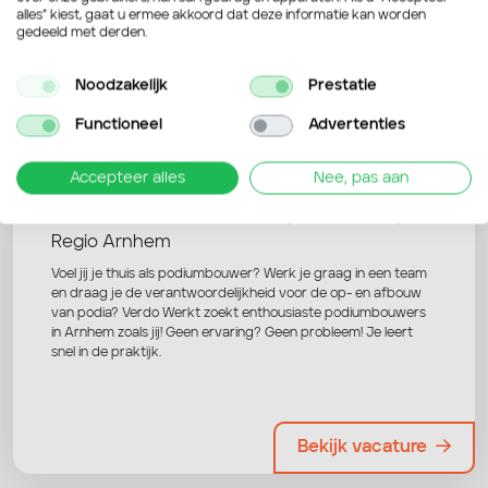
alles” kiest, gaat u ermee akkoord dat deze informatie kan worden
gedeeld met derden.
Nog niet overtuigd? Bekijk deze
vacatures ook eens!
Noodzakelijk
Prestatie
Functioneel
Advertenties
Podiumbouwer evenementen
Accepteer alles
Nee, pas aan
|
|
2800 - 3500 per maand
Fulltime
Regio Arnhem
Voel jij je thuis als podiumbouwer? Werk je graag in een team
en draag je de verantwoordelijkheid voor de op- en afbouw
van podia? Verdo Werkt zoekt enthousiaste podiumbouwers
in Arnhem zoals jij! Geen ervaring? Geen probleem! Je leert
snel in de praktijk.
Bekijk vacature