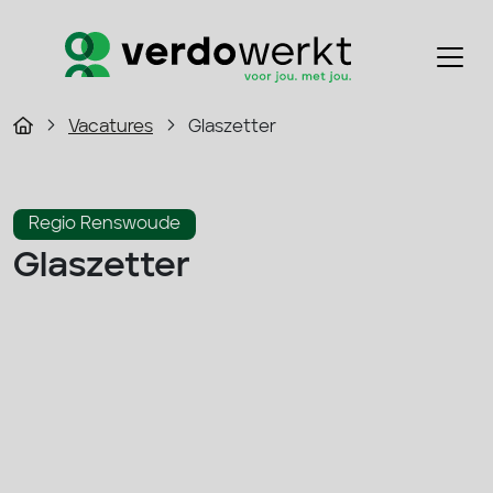
Vacatures
Glaszetter
Regio Renswoude
Glaszetter
2800 - 3500 p/m
Fulltime
Bouw
Solliciteer direct