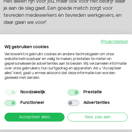
niet alleen fijn voor jou, maar ook voor het bedrijf waar
je aan de slag gaat. Een goede match zorgt voor
tevreden medewerkers én tevreden werkgevers, en
daar gaan we voor!
Jouw nieuwe baan, gewoon in
Privacybeleid
Grave
Wij gebruiken cookies
Verdowerkt.nl gebruikt cookies en andere technologieën om onze
Of je nu op zoek bent naar een nieuwe uitdaging of
website betrouwbaar en veilig te maken, prestaties te meten en
gepersonaliseerde advertenties aan te bieden. Wij verzamelen informatie
gewoon lekker aan de slag wilt, in Grave zijn er volop
over onze gebruikers, hun surfgedrag en apparaten. Als u “Accepteer
mogelijkheden. Wij helpen je bij het vinden van een
alles” kiest, gaat u ermee akkoord dat deze informatie kan worden
gedeeld met derden.
baan waar jij je goed bij voelt en met plezier naartoe
gaat. Geen gedoe, gewoon snel en persoonlijk
Noodzakelijk
Prestatie
geregeld. Bekijk onze vacatures hierboven en ontdek
waar jij binnenkort kunt starten. Liever eerst even
Functioneel
Advertenties
overleggen? Neem gerust
contact
met ons op, we
denken graag met je mee!
Accepteer alles
Nee, pas aan